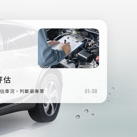
評估
01
-
08
評估車況，判斷最專業