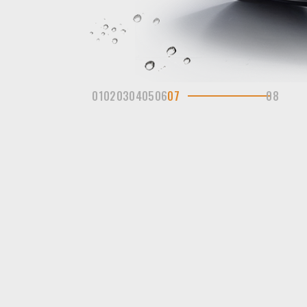
01
02
03
04
05
06
07
08