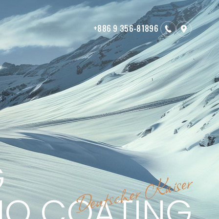
+886 9 356-81896
S
SERVICE
服務項目
NEWS
訊息公告
MEMBERS
G
會員專區
SE
CONTACT
O COATING
聯絡我們