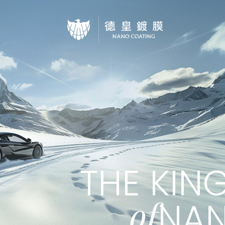
ABOUT U
關於德皇
JOIN US
加盟計畫
Q&A
THE KIN
汽車保養問題集
FRANCHI
of
NAN
加盟主服務