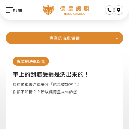
MENU
ABOUT US
專業的洗車保養
關於德皇
JOIN US
專業的洗車保養
加盟計畫
Q&A
車上的刮痕受損是洗出來的！
汽車保養問題集
FRANCHISE
您的愛車去汽車美容『結果被毀容了』
加盟主服務
你卻不知情？？所以讓德皇來告訴您..
+886 9 356-81896
deutscherkaisertw@gmai