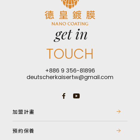
get in
TOUCH
+886 9 356-81896
deutscherkaisertw@gmail.com
加盟計畫
預約保養