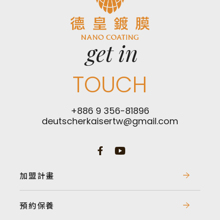
服務約在1萬元上下，而高階的鍍膜服務約在3-5萬元不
等，主要取決於 施工程序的複雜度與使用的材料等級，然
而車型的大小也會有不同的收費標準，但最重要的是 找到
get in
最適合您需求與預算的方案，確保您獲得最好的性價比與
效果。
TOUCH
如果方便的話，請提供您的 預算範圍，我們可以根據您的
需求推薦最合適的方案，或是歡迎直接帶車到店裡，我們
+886 9 356-81896
提供 免費車況評估，現場為您介紹不同等級鍍膜的效果，
deutscherkaisertw@gmail.com
確保您的每一分投資都值得！
我們的店鋪位於：
德皇鍍膜
加盟計畫
地址：桃園市桃園區慈雲街36號
店電話：03-3589991
老闆行動：0935681896 郭先生
預約保養