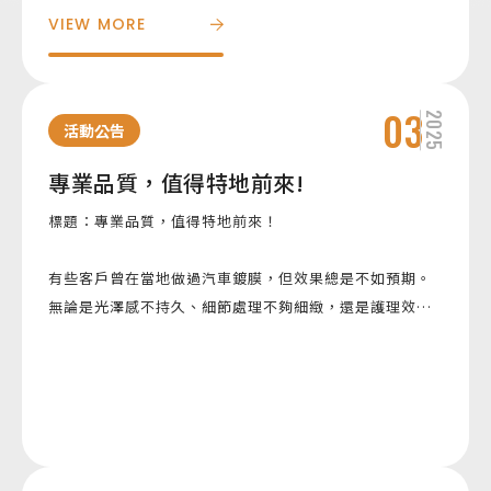
VIEW MORE
加盟
Copyright ©
2026
德皇
03
2025
活動公告
專業品質，值得特地前來!
標題：專業品質，值得特地前來！
有些客戶曾在當地做過汽車鍍膜，但效果總是不如預期。
無論是光澤感不持久、細節處理不夠細緻，還是護理效果
遠低於承諾，總讓人有些失望。這次，一位來自林口的車
主，透過我們的老客戶推薦，特地驅車來到桃園，希望能
真正體驗專業汽車鍍膜的極致工藝。
他分享了過去的經驗：「之前在林口做的鍍膜，剛開始看
起來還可以，但沒多久光澤就開始減退，觸感也不像一開