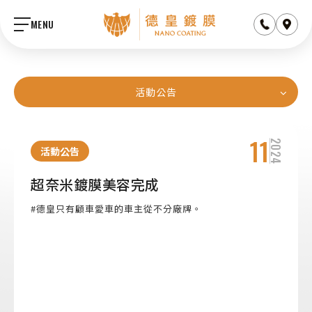
MENU
ABOUT US
活動公告
關於德皇
JOIN US
11
2024
加盟計畫
活動公告
Q&A
超奈米鍍膜美容完成
汽車保養問題集
FRANCHISE
#德皇只有顧車愛車的車主從不分廠牌。
加盟主服務
+886 9 356-81896
deutscherkaisertw@gmai