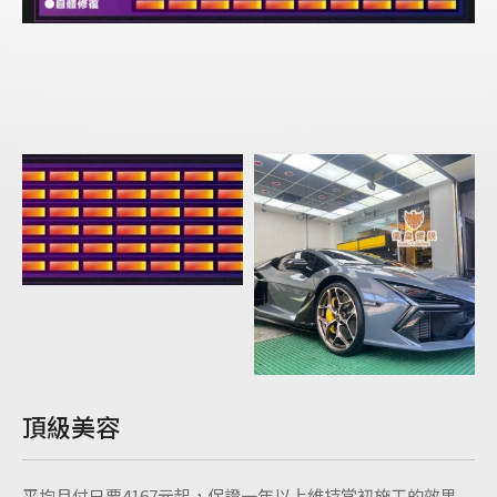
加盟
Copyright ©
2026
德皇
頂級美容
平均月付只要4167元起，保證一年以上維持當初施工的效果