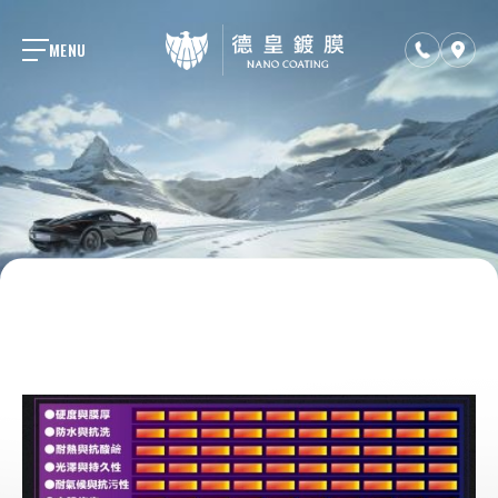
MENU
ABOUT US
關於德皇
JOIN US
加盟計畫
Q&A
汽車保養問題集
FRANCHISE
加盟主服務
+886 9 356-81896
deutscherkaisertw@gmai